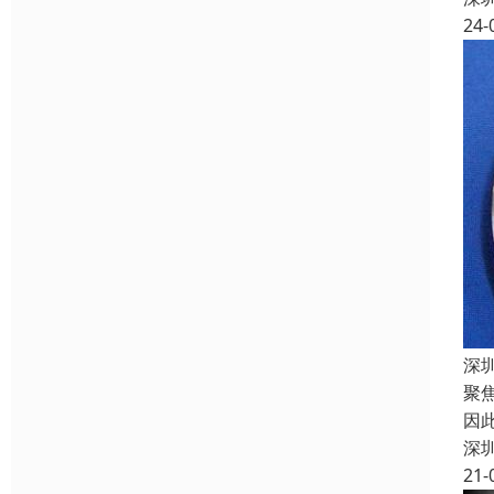
24-
深
聚
因
深
21-