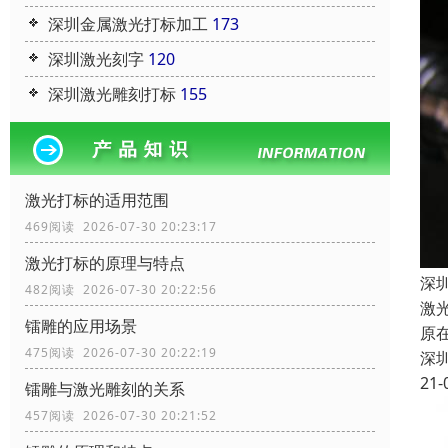
深圳金属激光打标加工
173
深圳激光刻字
120
深圳激光雕刻打标
155
激光打标的适用范围
469阅读 2026-07-30 20:23:17
激光打标的原理与特点
深
482阅读 2026-07-30 20:22:56
激
镭雕的应用场景
原
475阅读 2026-07-30 20:22:19
深
21-
镭雕与激光雕刻的关系
457阅读 2026-07-30 20:21:52