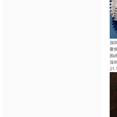
深
聚
因
深
21-