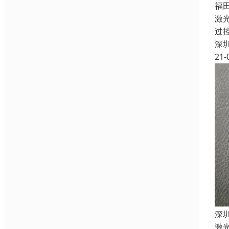
福
激
过
深
21-
深
激