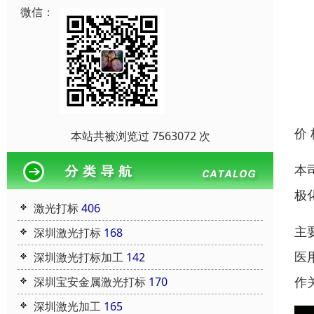
微信：
价
本站共被浏览过 7563072 次
本
极
激光打标
406
主
深圳激光打标
168
医
深圳激光打标加工
142
作
深圳宝安金属激光打标
170
深圳激光加工
165