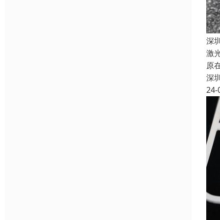
深
激
原
深
24-