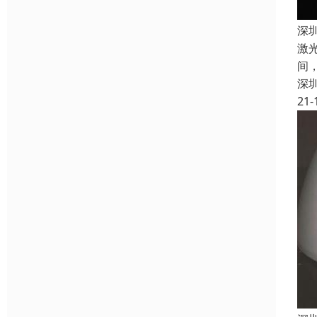
深
激
间
深
21-