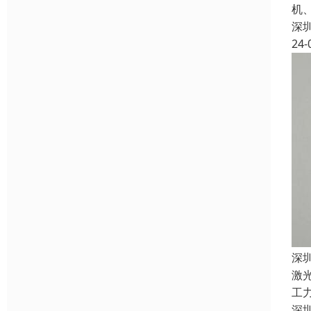
机
深
24-
深
激
工
深