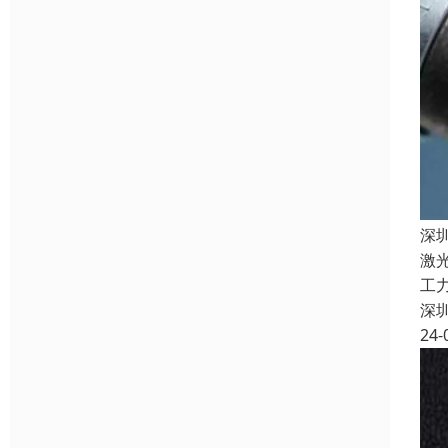
深
激
工
深
24-