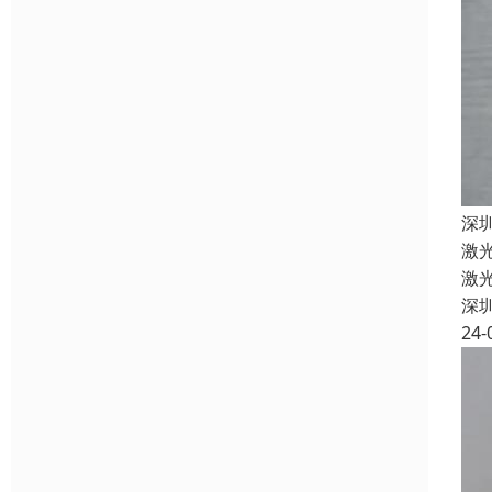
深
激
激
深
24-