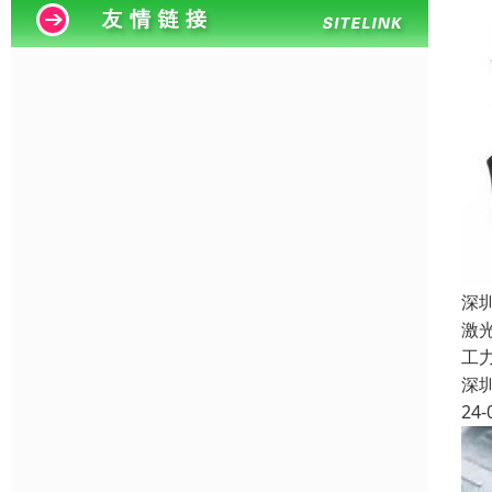
深
激
工
深
24-