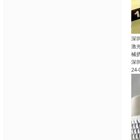
深
激
械
深
24-