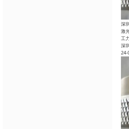
深
激
工
深
24-