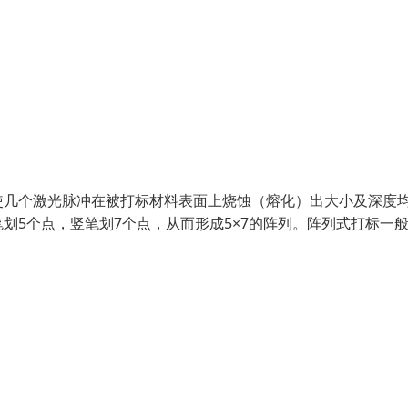
使几个激光脉冲在被打标材料表面上烧蚀（熔化）出大小及深度
划5个点，竖笔划7个点，从而形成5×7的阵列。阵列式打标一