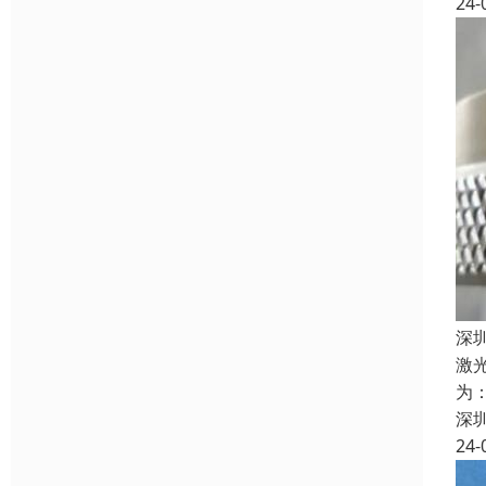
24-
深
激
为
深
24-