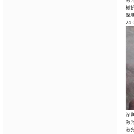
激
械
深
24-
深
激
激