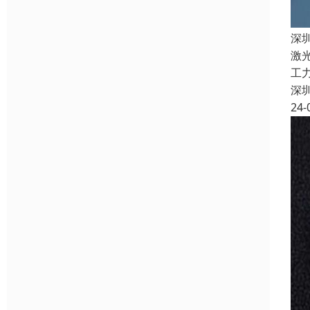
深
激
工
深
24-