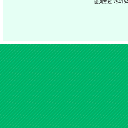
被浏览过 7541