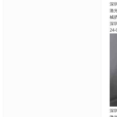
深
激
械
深
24-
深