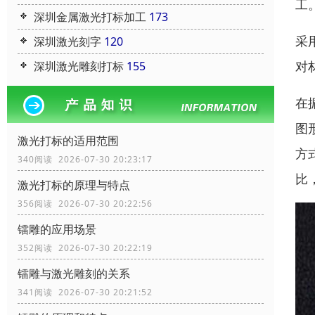
工
深圳金属激光打标加工
173
采
深圳激光刻字
120
对
深圳激光雕刻打标
155
在
图
激光打标的适用范围
方
340阅读 2026-07-30 20:23:17
比
激光打标的原理与特点
356阅读 2026-07-30 20:22:56
镭雕的应用场景
352阅读 2026-07-30 20:22:19
镭雕与激光雕刻的关系
341阅读 2026-07-30 20:21:52