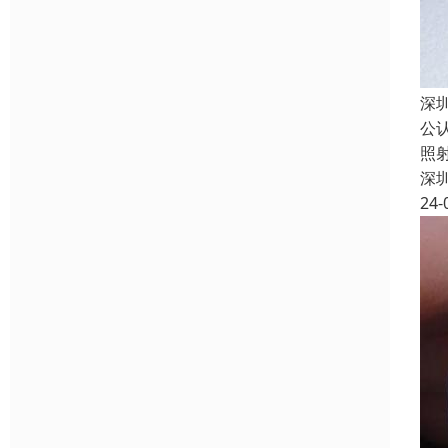
深
公
照
深
24-