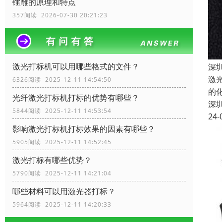
镭雕的原理和特点
357阅读 2026-07-30 20:21:23
激光打标机可以用哪些格式的文件？
深
激
6326阅读 2025-12-11 14:54:50
的
光纤激光打标机打标的优势有哪些？
深
5844阅读 2025-12-11 14:53:54
24-
影响激光打标机打标效果的因素有哪些？
5905阅读 2025-12-11 14:52:45
激光打标有哪些优势？
5790阅读 2025-12-11 14:21:04
哪些材料可以用激光器打标？
5964阅读 2025-12-11 14:20:33