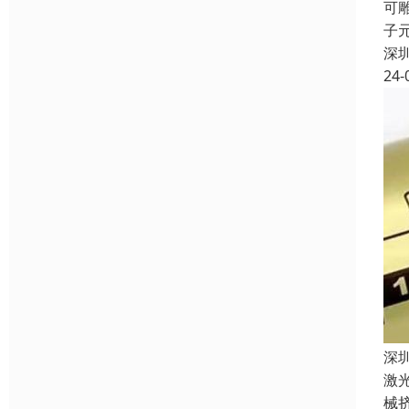
可
子
深
24-
深
激
械