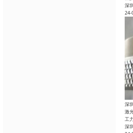
深
24-
深
激
工
深