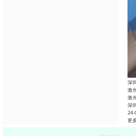
深
激
激
深
24-
更