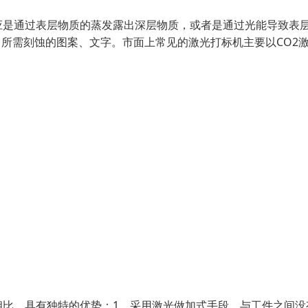
应是通过表层物质的蒸发露出深层物质，或者是通过光能导致表
出所需刻蚀的图案、文字。市面上常见的激光打标机主要以CO2
相比，具有独特的优势：1．采用激光做加式手段，与工件之间没