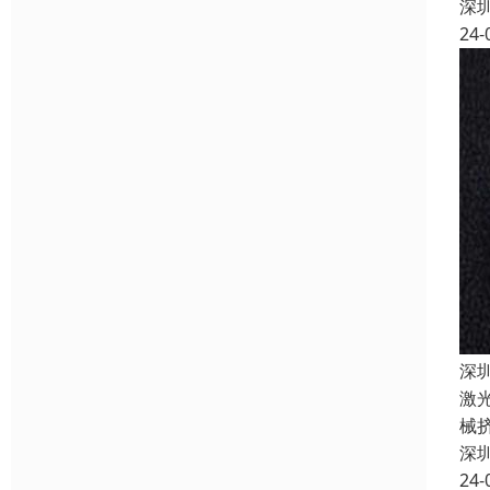
深
24-
深
激
械
深
24-