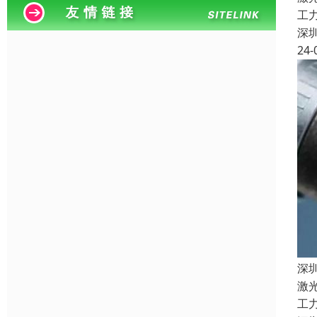
工
深
24-
深
激
工