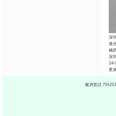
深
激
械
深
24-
更
被浏览过 7552