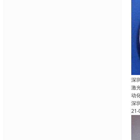
深
激
动
深
21-