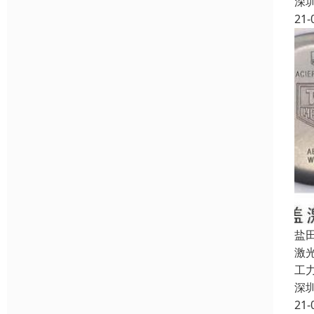
深
21-
盐
激
工
深
21-