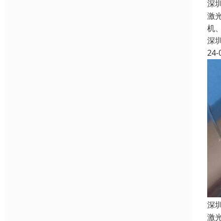
深
激
机
深
24-
深
激