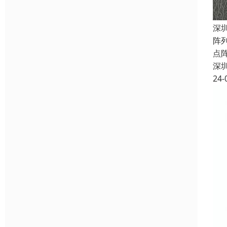
深
阵
点
深
24-