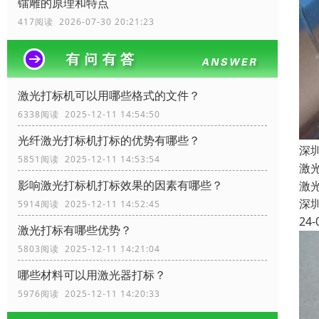
镭雕的原理和特点
417阅读 2026-07-30 20:21:23
激光打标机可以用哪些格式的文件？
6338阅读 2025-12-11 14:54:50
光纤激光打标机打标的优势有哪些？
深
5851阅读 2025-12-11 14:53:54
激
影响激光打标机打标效果的因素有哪些？
激
深
5914阅读 2025-12-11 14:52:45
24-
激光打标有哪些优势？
5803阅读 2025-12-11 14:21:04
哪些材料可以用激光器打标？
5976阅读 2025-12-11 14:20:33