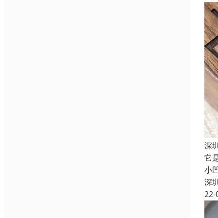
深
它
小
深
22-