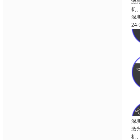
激
机
深
24-
深
激
机