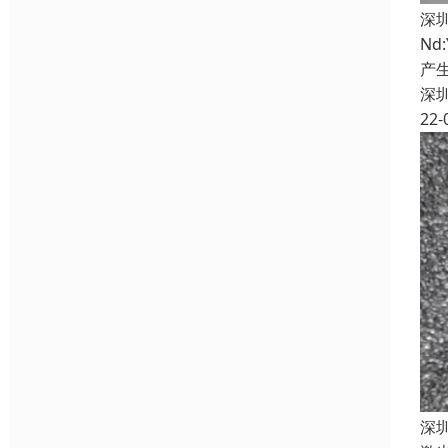
深
N
产
深
22-
深