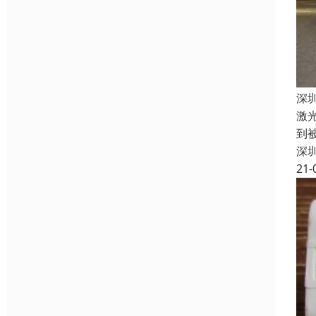
深
激
到
深
21-