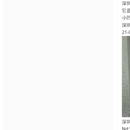
深
它
小
深
21-
深
N