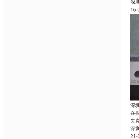
深
16-
深
在
失
深
21-