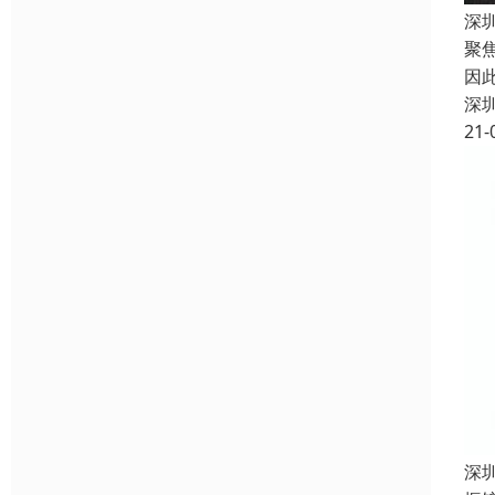
深
聚
因
深
21-
深