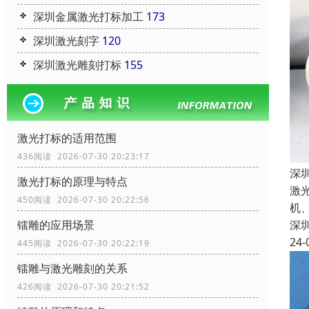
深圳金属激光打标加工
173
深圳激光刻字
120
深圳激光雕刻打标
155
激光打标的适用范围
436阅读 2026-07-30 20:23:17
深
激光打标的原理与特点
激
450阅读 2026-07-30 20:22:56
机
深
镭雕的应用场景
24-
445阅读 2026-07-30 20:22:19
镭雕与激光雕刻的关系
426阅读 2026-07-30 20:21:52