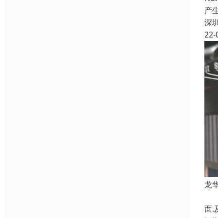
产
深
22-
龙
本
面