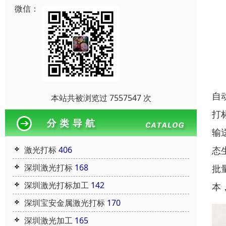
微信：
自
本站共被浏览过 7557547 次
打
输
态
激光打标
406
深圳激光打标
168
批
深圳激光打标加工
142
本
深圳宝安金属激光打标
170
深圳激光加工
165