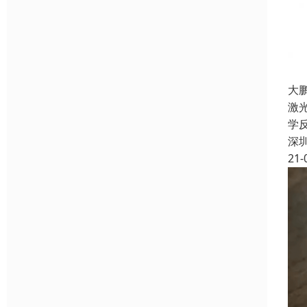
大
激
学
深
21-