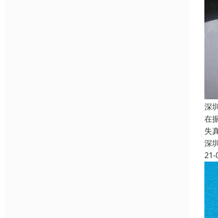
深
在
失
深
21-