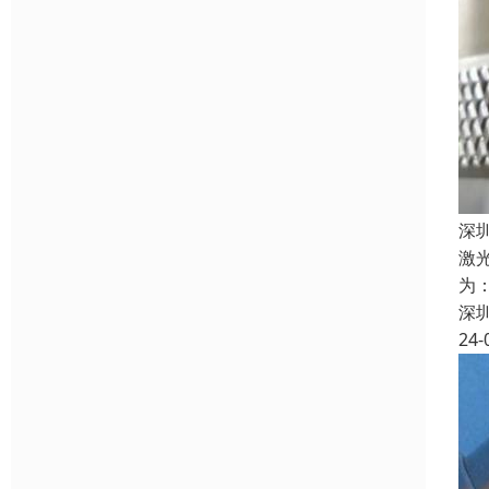
深
激
为
深
24-