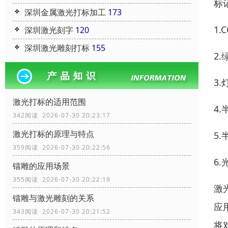
标
深圳金属激光打标加工
173
1
深圳激光刻字
120
深圳激光雕刻打标
155
2
3
激光打标的适用范围
4
342阅读 2026-07-30 20:23:17
激光打标的原理与特点
5
359阅读 2026-07-30 20:22:56
6
镭雕的应用场景
355阅读 2026-07-30 20:22:19
激
镭雕与激光雕刻的关系
应
343阅读 2026-07-30 20:21:52
将