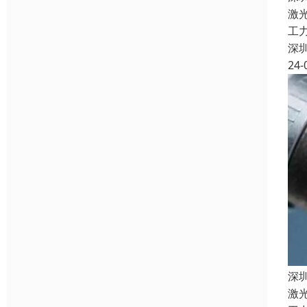
激
工
深
24-
深
激