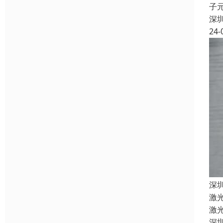
子
深
24-
深
激
激
深