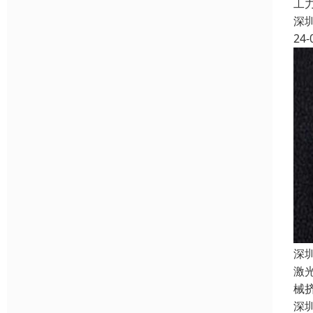
工
深
24-
深
激
械
深