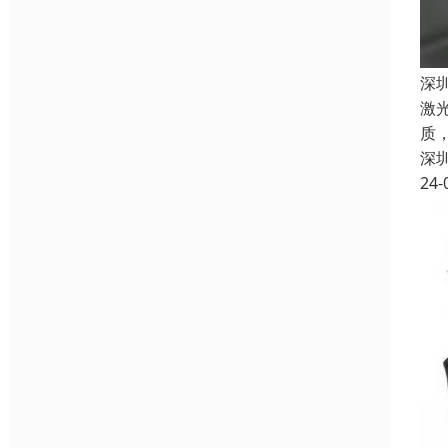
深
激光
质
深
24-