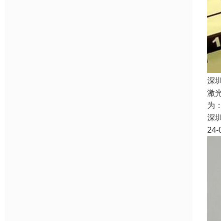
深
激
为
深
24-