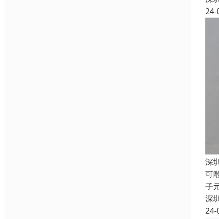
24-
深
可
子
深
24-