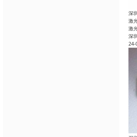
深
激
激
深
24-