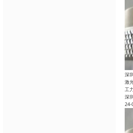
深
激
工
深
24-