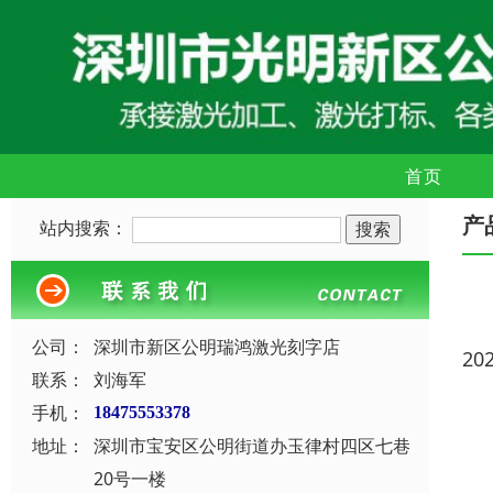
首页
产
站内搜索：
公司：
深圳市新区公明瑞鸿激光刻字店
20
联系：
刘海军
手机：
18475553378
地址：
深圳市宝安区公明街道办玉律村四区七巷
20号一楼